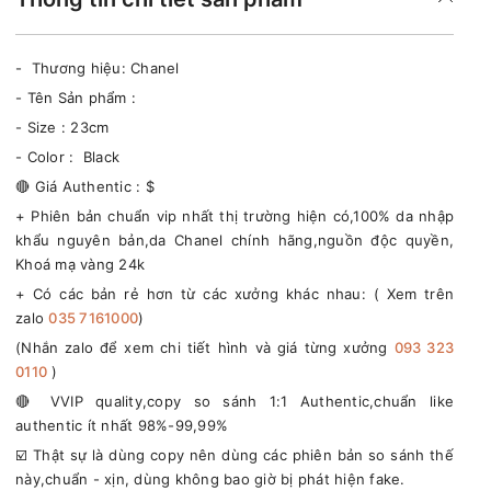
- Thương hiệu: Chanel
- Tên Sản phẩm :
- Size : 23cm
- Color : Black
🔴 Giá Authentic : $
+ Phiên bản chuẩn vip nhất thị trường hiện có,100% da nhập
khẩu nguyên bản,da Chanel chính hãng,nguồn độc quyền,
Khoá mạ vàng 24k
+ Có các bản rẻ hơn từ các xưởng khác nhau: ( Xem trên
zalo
035 7161000
)
(Nhắn zalo để xem chi tiết hình và giá từng xưởng
093 323
0110
)
🔴 VVIP quality,copy so sánh 1:1 Authentic,chuẩn like
authentic ít nhất 98%-99,99%
☑️ Thật sự là dùng copy nên dùng các phiên bản so sánh thế
này,chuẩn - xịn, dùng không bao giờ bị phát hiện fake.