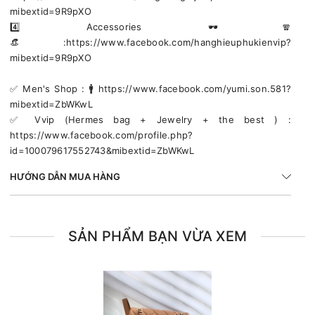
mibextid=9R9pXO
4️⃣ Accessories 🕶🧣
👒:https://www.facebook.com/hanghieuphukienvip?
mibextid=9R9pXO
✅️ Men's Shop : 🚹 https://www.facebook.com/yumi.son.581?
mibextid=ZbWKwL
✅️ Vvip (Hermes bag + Jewelry + the best ) :
https://www.facebook.com/profile.php?
id=100079617552743&mibextid=ZbWKwL
HƯỚNG DẪN MUA HÀNG
SẢN PHẨM BẠN VỪA XEM