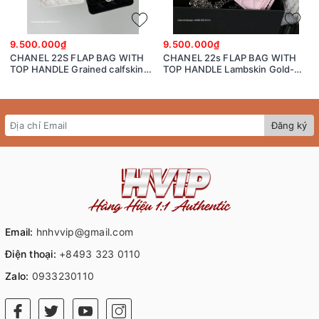
9.500.000₫
9.500.000₫
CHANEL 22S FLAP BAG WITH
CHANEL 22s FLAP BAG WITH
TOP HANDLE Grained calfskin
TOP HANDLE Lambskin Gold-
dark-Tone Metal White/black
Tone Metal Pink
Đăng ký
Email:
hnhvvip@gmail.com
Điện thoại:
+8493 323 0110
Zalo:
0933230110