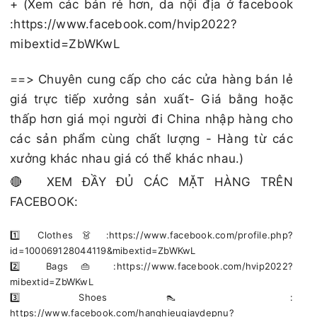
+ (Xem các bản rẻ hơn, da nội địa ở facebook
:https://www.facebook.com/hvip2022?
mibextid=ZbWKwL
==> Chuyên cung cấp cho các cửa hàng bán lẻ
giá trực tiếp xưởng sản xuất- Giá bằng hoặc
thấp hơn giá mọi người đi China nhập hàng cho
các sản phẩm cùng chất lượng - Hàng từ các
xưởng khác nhau giá có thể khác nhau.)
🔴 XEM ĐẦY ĐỦ CÁC MẶT HÀNG TRÊN
FACEBOOK:
1️⃣ Clothes 👗 :https://www.facebook.com/profile.php?
id=100069128044119&mibextid=ZbWKwL
2️⃣ Bags 👜 :https://www.facebook.com/hvip2022?
mibextid=ZbWKwL
3️⃣ Shoes 👠 :
https://www.facebook.com/hanghieugiaydepnu?