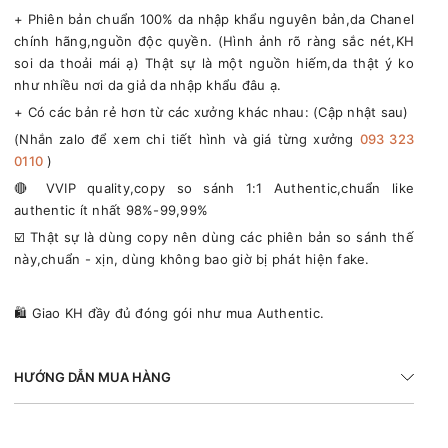
+ Phiên bản chuẩn 100% da nhập khẩu nguyên bản,da Chanel
chính hãng,nguồn độc quyền. (Hình ảnh rõ ràng sắc nét,KH
soi da thoải mái ạ) Thật sự là một nguồn hiếm,da thật ý ko
như nhiều nơi da giả da nhập khẩu đâu ạ.
+ Có các bản rẻ hơn từ các xưởng khác nhau: (Cập nhật sau)
(Nhắn zalo để xem chi tiết hình và giá từng xưởng
093 323
0110
)
🔴 VVIP quality,copy so sánh 1:1 Authentic,chuẩn like
authentic ít nhất 98%-99,99%
☑️ Thật sự là dùng copy nên dùng các phiên bản so sánh thế
này,chuẩn - xịn, dùng không bao giờ bị phát hiện fake.
🛍 Giao KH đầy đủ đóng gói như mua Authentic.
HƯỚNG DẪN MUA HÀNG