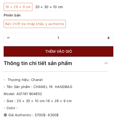
16 × 26 × 9 cm
20 × 30 × 10 cm
Phiên bản
Bản VVIP da nhập khẩu y authentic
–
+
THÊM VÀO GIỎ
Thông tin chi tiết sản phẩm
- Thương hiệu: Chanel
- Tên Sản phẩm : CHANEL 19 HANDBAG
Model: AS1161 B04852
- Size : 20 × 30 × 10 cm-16 × 26 × 9 cm
- Color :
🔴 Giá Authentic : 5700$- 6300$