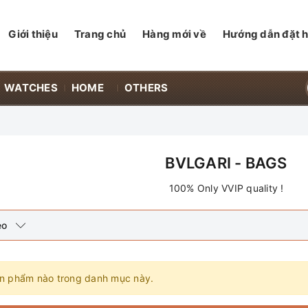
Giới thiệu
Trang chủ
Hàng mới về
Hướng dẫn đặt 
WATCHES
HOME
OTHERS
BVLGARI - BAGS
100% Only VVIP quality !
eo
n phẩm nào trong danh mục này.