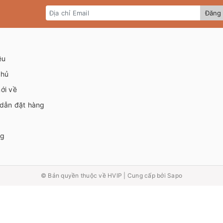
Đăng 
ệu
chủ
ới về
dẫn đặt hàng
ng
© Bản quyền thuộc về
HVIP
|
Cung cấp bởi Sapo