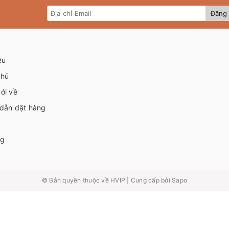
Đăng 
ệu
chủ
ới về
dẫn đặt hàng
ng
© Bản quyền thuộc về
HVIP
|
Cung cấp bởi Sapo