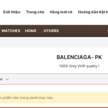
Giới thiệu
Trang chủ
Hàng mới về
Hướng dẫn đặt 
WATCHES
HOME
OTHERS
BALENCIAGA- PK
100% Only VVIP quality !
eo
n phẩm nào trong danh mục này.